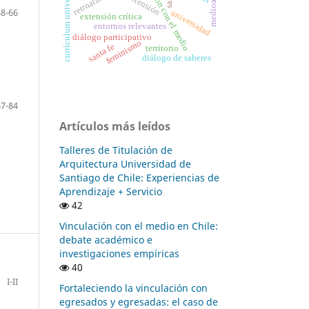
vinculación con el medio
currículum universitario
extensión
48-66
universidad
extensión crítica
entornos relevantes
diálogo participativo
feminismo
santa fe
territorio
diálogo de saberes
67-84
Artículos más leídos
Talleres de Titulación de
Arquitectura Universidad de
Santiago de Chile: Experiencias de
Aprendizaje + Servicio
42
Vinculación con el medio en Chile:
debate académico e
investigaciones empíricas
40
I-II
Fortaleciendo la vinculación con
egresados y egresadas: el caso de