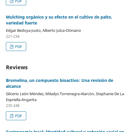
PDF
Mulching orgánico y su efecto en el cultivo de palto,
variedad fuerte
Edgar Bedoya-Justo, Alberto Julca-Otiniano
221-234
PDF
Reviews
Bromelina, un compuesto bioactivo: Una revisión de
alcance
Glicerio León Méndez, Miladys Torrenegra-Alarcón, Stephanie De La
Espriella-Angarita
235-248
PDF
Gastronomía local: Identidad cultural y cohesión social en