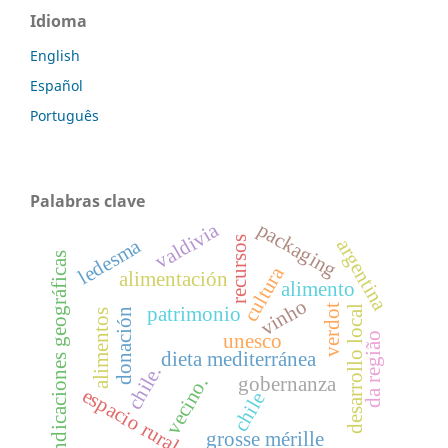
Idioma
English
Español
Português
Palabras clave
packaging
valdivia
recursos
ledesma
argentina
indicaciones geográficas
cultura
alimentación
alimento
vinho
verdot
patrimonio
desarrollo local
donación
alimentos
da região
unesco
dieta mediterránea
chile.
gobernanza
vecino.
espacio rural.
chile
grosse mérille