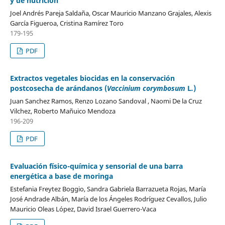
y de nutrición
Joel Andrés Pareja Saldaña, Oscar Mauricio Manzano Grajales, Alexis
García Figueroa, Cristina Ramírez Toro
179-195
PDF
Extractos vegetales biocidas en la conservación
postcosecha de arándanos (
Vaccinium corymbosum
L
.
)
Juan Sanchez Ramos, Renzo Lozano Sandoval , Naomi De la Cruz
Vilchez, Roberto Mañuico Mendoza
196-209
PDF
Evaluación físico-química y sensorial de una barra
energética a base de moringa
Estefania Freytez Boggio, Sandra Gabriela Barrazueta Rojas, María
José Andrade Albán, María de los Ángeles Rodríguez Cevallos, Julio
Mauricio Oleas López, David Israel Guerrero-Vaca