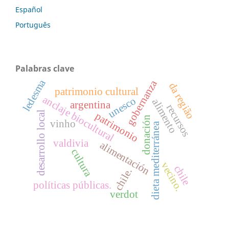
Español
Português
Palabras clave
ledesma
gobernanza
da região
patrimonio cultural
anclaje biocultural
unesco
alimento
argentina
recursos
desarrollo local
patrimonio
donación
vinho
dieta mediterránea
valdivia
alimentación
cultura
vecino.
chile
chile.
políticas públicas.
verdot