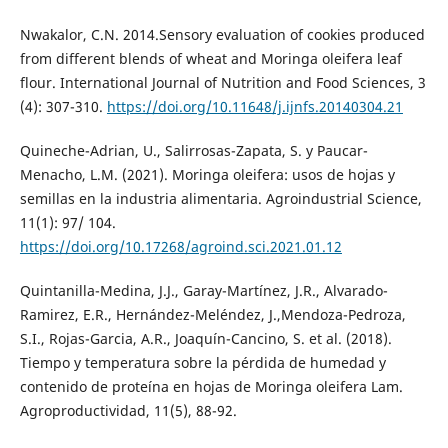
Nwakalor, C.N. 2014.Sensory evaluation of cookies produced
from different blends of wheat and Moringa oleifera leaf
flour. International Journal of Nutrition and Food Sciences, 3
(4): 307-310.
https://doi.org/10.11648/j.ijnfs.20140304.21
Quineche-Adrian, U., Salirrosas-Zapata, S. y Paucar-
Menacho, L.M. (2021). Moringa oleifera: usos de hojas y
semillas en la industria alimentaria. Agroindustrial Science,
11(1): 97/ 104.
https://doi.org/10.17268/agroind.sci.2021.01.12
Quintanilla-Medina, J.J., Garay-Martínez, J.R., Alvarado-
Ramirez, E.R., Hernández-Meléndez, J.,Mendoza-Pedroza,
S.I., Rojas-Garcia, A.R., Joaquín-Cancino, S. et al. (2018).
Tiempo y temperatura sobre la pérdida de humedad y
contenido de proteína en hojas de Moringa oleifera Lam.
Agroproductividad, 11(5), 88-92.