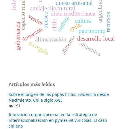
ledesma
espacio rural.
queso artesanal
argentina
anclaje biocultural
dieta mediterránea
unesco
recursos
verdot
vecino.
cultura
chile
chile.
gobernanza
donación
patrimonio
alimento
desarrollo local
alimentación
da região
alimentos
Artículos más leídos
Sobre el origen de las papas fritas: Evidencia desde
Nacimiento, Chile siglo XVII
191
Innovación organizacional en la estrategia de
internacionalización en pymes vitivinícolas: El caso
chileno