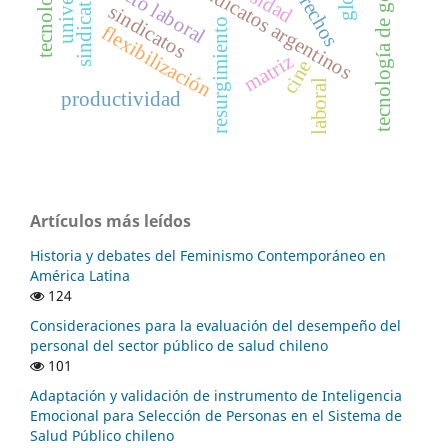
tecnología de gobierno
conflicto laboral
tecnología
derechos
sindicatos argentinos
sindicato
sindicatos
resurgimiento
flexibilización
matriz
cine
laboral
productividad
Artículos más leídos
Historia y debates del Feminismo Contemporáneo en
América Latina
124
Consideraciones para la evaluación del desempeño del
personal del sector público de salud chileno
101
Adaptación y validación de instrumento de Inteligencia
Emocional para Selección de Personas en el Sistema de
Salud Público chileno