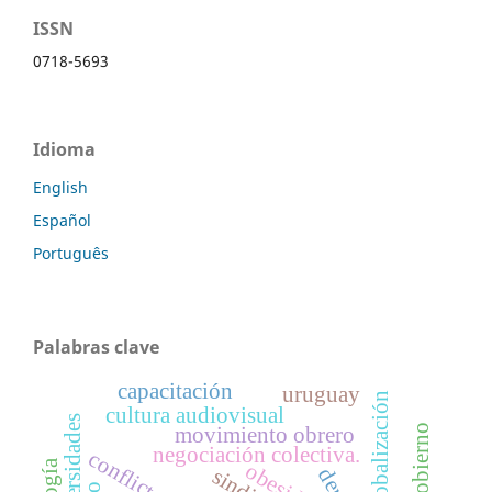
ISSN
0718-5693
Idioma
English
Español
Português
Palabras clave
capacitación
uruguay
globalización
cultura audiovisual
universidades
movimiento obrero
negociación colectiva.
obesidad