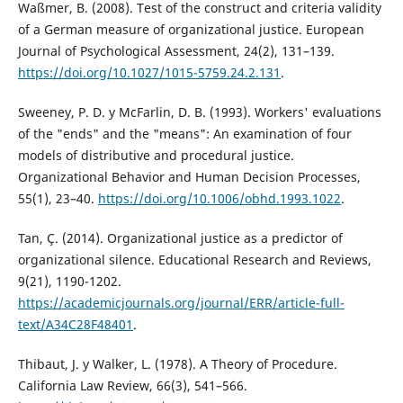
Waßmer, B. (2008). Test of the construct and criteria validity
of a German measure of organizational justice. European
Journal of Psychological Assessment, 24(2), 131–139.
https://doi.org/10.1027/1015-5759.24.2.131
.
Sweeney, P. D. y McFarlin, D. B. (1993). Workers' evaluations
of the "ends" and the "means": An examination of four
models of distributive and procedural justice.
Organizational Behavior and Human Decision Processes,
55(1), 23–40.
https://doi.org/10.1006/obhd.1993.1022
.
Tan, Ç. (2014). Organizational justice as a predictor of
organizational silence. Educational Research and Reviews,
9(21), 1190-1202.
https://academicjournals.org/journal/ERR/article-full-
text/A34C28F48401
.
Thibaut, J. y Walker, L. (1978). A Theory of Procedure.
California Law Review, 66(3), 541–566.