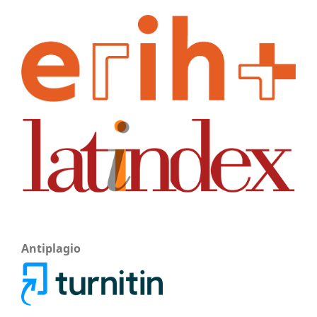
Antiplagio