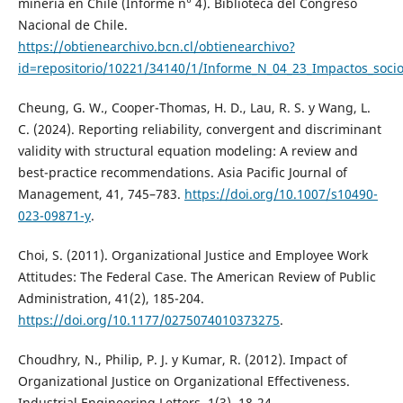
minería en Chile (Informe n° 4). Biblioteca del Congreso
Nacional de Chile.
https://obtienearchivo.bcn.cl/obtienearchivo?
id=repositorio/10221/34140/1/Informe_N_04_23_Impactos_soci
Cheung, G. W., Cooper-Thomas, H. D., Lau, R. S. y Wang, L.
C. (2024). Reporting reliability, convergent and discriminant
validity with structural equation modeling: A review and
best-practice recommendations. Asia Pacific Journal of
Management, 41, 745–783.
https://doi.org/10.1007/s10490-
023-09871-y
.
Choi, S. (2011). Organizational Justice and Employee Work
Attitudes: The Federal Case. The American Review of Public
Administration, 41(2), 185-204.
https://doi.org/10.1177/0275074010373275
.
Choudhry, N., Philip, P. J. y Kumar, R. (2012). Impact of
Organizational Justice on Organizational Effectiveness.
Industrial Engineering Letters, 1(3), 18-24.