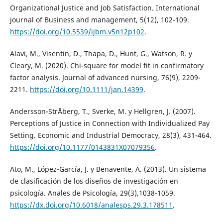
Organizational Justice and Job Satisfaction. International
journal of Business and management, 5(12), 102-109.
https://doi.org/10.5539/ijbm.v5n12p102
.
Alavi, M., Visentin, D., Thapa, D., Hunt, G., Watson, R. y
Cleary, M. (2020). Chi-square for model fit in confirmatory
factor analysis. Journal of advanced nursing, 76(9), 2209-
2211.
https://doi.org/10.1111/jan.14399
.
Andersson-StrÅberg, T., Sverke, M. y Hellgren, J. (2007).
Perceptions of Justice in Connection with Individualized Pay
Setting. Economic and Industrial Democracy, 28(3), 431-464.
https://doi.org/10.1177/0143831X07079356
.
Ato, M., López-García, J. y Benavente, A. (2013). Un sistema
de clasificación de los diseños de investigación en
psicología. Anales de Psicología, 29(3),1038-1059.
https://dx.doi.org/10.6018/analesps.29.3.178511
.