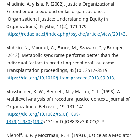
Mladinic, A. y Isla, P. (2002). Justicia Organizacional:
Entendiendo la equidad en las organizaciones.
(Organizational Justice: Understanding Equity in
Organizations). Psykhe, 11(2), 171-179.
https://redae.uc.cl/index.php/psykhe/article/view/20143
.
Mohsin, N., Mourad, G., Faure, M., Szawarc, I. y Bringer, J.
(2013). Metabolic syndrome performs better than the
individual factors in predicting renal graft outcome.
Transplantation proceedings, 45(10), 3517–3519.
https://doi.org/10.1016/j.transproceed.2013.09.013
.
Mossholder, K. W., Bennett, N. y Martin, C. L. (1998). A
Multilevel Analysis of Procedural Justice Context. Journal of
Organizational Behavior, 19, 131–141.
https://doi.org/10.1002/(SICI)1099-
1379(199803)19:2
<131::AID-JOB878>3.0.CO;2-P.
Niehoff, B. P. y Moorman, R. H. (1993). Justice as a Mediator