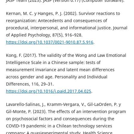
JASP Team (2023). JASP (Version 0.17) (Computer software).
Kernan, M. C. y Hanges, P. J. (2002). Survivor reactions to
reorganization: Antecedents and consequences of
procedural, interpersonal, and informational justice. Journal
of Applied Psychology, 87(5), 916–928.
https://doi.org/10.1037/0021-9010.87.5.916
.
Kong, F. (2017). The validity of the Wong and Law Emotional
Intelligence Scale in a Chinese sample: tests of
measurement invariance and latent mean differences
across gender and age. Personality and Individual
Differences, 116, 29–31.
https://doi.org/10.1016/j.paid.2017.04.025
.
Lavarello-Salinas, J., Kramm-Vergara, V., Gil-LaOrden, P. y
Gil-Monte, P. (2023). The effects of an intervention program
on psychosocial factors and consequences during the
COVID‐19 pandemic in a Chilean technology services
company: A quasiexperimental study. Health Science