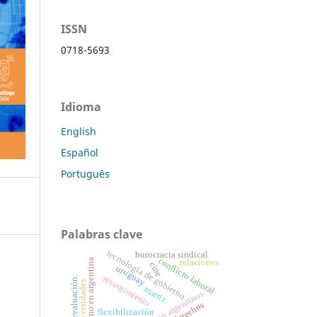
ISSN
0718-5693
Idioma
English
Español
Português
Palabras clave
tecnología de gobierno
burocracia sindical
conflicto laboral
sindicalismo en argentina
relaciones
cine
uruguay
resurgimiento
calidad/evaluación.
universidades
matriz
sindicatos argentinos
derechos
flexibilización