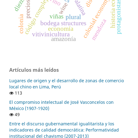
historia económica
diezmos
código complejo
colonial economy
vino
protagonistas
precios
wine
viñas
plural
colonia
mendoza
bodega structures
economía
vitivinicultura
amazonía
Artículos más leídos
Lugares de origen y el desarrollo de zonas de comercio
local chino en Lima, Perú
113
El compromiso intelectual de José Vasconcelos con
México (1907-1920)
49
Entre el discurso gubernamental igualitarista y los
indicadores de calidad democrática: Performatividad
institucional del chavismo (2007-2013)