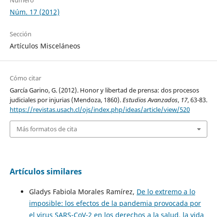
Número
Núm. 17 (2012)
Sección
Artículos Misceláneos
Cómo citar
García Garino, G. (2012). Honor y libertad de prensa: dos procesos
judiciales por injurias (Mendoza, 1860).
Estudios Avanzados
,
17
, 63-83.
https://revistas.usach.cl/ojs/index.php/ideas/article/view/520
Más formatos de cita
Artículos similares
Gladys Fabiola Morales Ramírez,
De lo extremo a lo
imposible: los efectos de la pandemia provocada por
el virus SARS-CoV-2 en los derechos a la salud, la vida