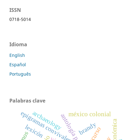
ISSN
0718-5014
Idioma
English
Español
Português
Palabras clave
archaeology
epigramas convivales
méxico colonial
antología palatina
brandy
lexicón
discurso