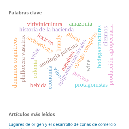
Palabras clave
amazonía
vitivinicultura
producción agropecuaria
bodega structures
diezmos
historia de la hacienda
plural
código complejo
lexicón
archaeology
brandy
philloxera vastatrix
dominios cognitivos
epigramas convivales
antología palatina
viñas
mendoza
wine
colonia
economía
vino
precios
protagonistas
bebida
Artículos más leídos
Lugares de origen y el desarrollo de zonas de comercio