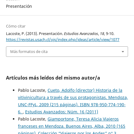
Presentación
Cómo citar
Lacoste, P. (2013). Presentación.
Estudios Avanzados
,
18
, 9-10.
https://revistas.usach.cl/ojs/index.php/ideas/article/view/1077
Más formatos de cita
Artículos más leídos del mismo autor/a
Pablo Lacoste,
Cueto, Adolfo (director) Historia de la
vitivinicultura a través de sus protagonistas. Mendoza,
UNC-FFyL, 2009 (215 páginas). ISBN 978-950-774-190-
6.
,
Estudios Avanzados: Núm. 16 (2011)
Pablo Lacoste,
Giamportone, Teresa Alicia Viajeros
franceses en Mendoza. Buenos Aires, Alba, 2010 (165
páginas). Colección “Viajeros por los Andes” n° 3.