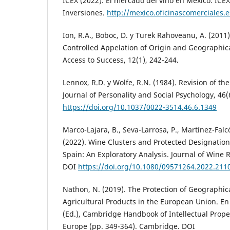
ICEX (2022). El mercado del vino en México. ICE
Inversiones.
http://mexico.oficinascomerciales.e
Ion, R.A., Boboc, D. y Turek Rahoveanu, A. (2011)
Controlled Appelation of Origin and Geographica
Access to Success, 12(1), 242-244.
Lennox, R.D. y Wolfe, R.N. (1984). Revision of th
Journal of Personality and Social Psychology, 46
https://doi.org/10.1037/0022-3514.46.6.1349
Marco-Lajara, B., Seva-Larrosa, P., Martínez-Falcó, 
(2022). Wine Clusters and Protected Designation
Spain: An Exploratory Analysis. Journal of Wine 
DOI
https://doi.org/10.1080/09571264.2022.211
Nathon, N. (2019). The Protection of Geographica
Agricultural Products in the European Union. En
(Ed.), Cambridge Handbook of Intellectual Prope
Europe (pp. 349-364). Cambridge. DOI