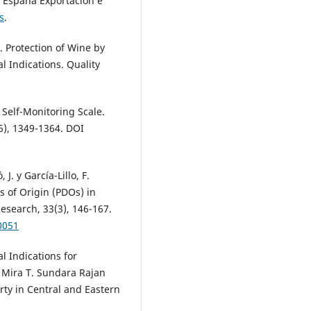
X España Exportación e
s
.
. Protection of Wine by
l Indications. Quality
e Self-Monitoring Scale.
(6), 1349-1364. DOI
J. y García-Lillo, F.
s of Origin (PDOs) in
Research, 33(3), 146-167.
0051
l Indications for
 Mira T. Sundara Rajan
rty in Central and Eastern