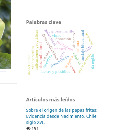
Palabras clave
gobernanza
grosse mérille
indicaciones geográficas
anclaje biocultural
ledesma
dieta mediterránea
alimento
vinho
donación
patrimonio
cultura
desarrollo local
chile
vinhos verdes
unesco
vecino.
chile.
valdivia
espacio rural.
argentina
da região
alimentación
didacticidad
recursos
verdot
fuertes y presidios
Artículos más leídos
Sobre el origen de las papas fritas:
Evidencia desde Nacimiento, Chile
siglo XVII
191