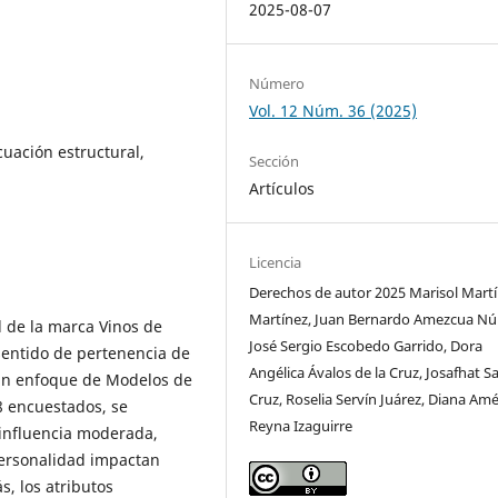
2025-08-07
Número
Vol. 12 Núm. 36 (2025)
uación estructural,
Sección
Artículos
Licencia
Derechos de autor 2025 Marisol Mart
Martínez, Juan Bernardo Amezcua Nú
d de la marca Vinos de
José Sergio Escobedo Garrido, Dora
 sentido de pertenencia de
Angélica Ávalos de la Cruz, Josafhat Sa
o un enfoque de Modelos de
Cruz, Roselia Servín Juárez, Diana Amé
8 encuestados, se
Reyna Izaguirre
 influencia moderada,
personalidad impactan
, los atributos