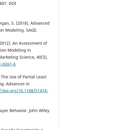
1407. DOI
dergan, S. (2018). Advanced
ion Modeling. SAGE.
. (2012). An Assessment of
tion Modeling in
arketing Science, 40(3),
1-0261-6
. The Use of Partial Least
ng. Advances in
//doi.org/10.1108/S1474-
Buyer Behavior. John Wiley