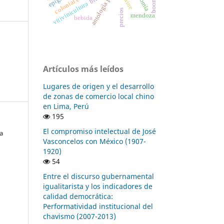
antología palatina
wine
vitivinicultura
precios
mendoza
bebida
Artículos más leídos
Lugares de origen y el desarrollo
de zonas de comercio local chino
en Lima, Perú
195
El compromiso intelectual de José
a
Vasconcelos con México (1907-
1920)
54
Entre el discurso gubernamental
igualitarista y los indicadores de
calidad democrática:
Performatividad institucional del
chavismo (2007-2013)