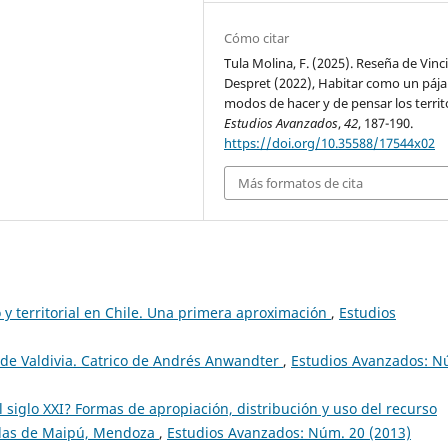
Cómo citar
Tula Molina, F. (2025). Reseña de Vinc
Despret (2022), Habitar como un pája
modos de hacer y de pensar los territ
Estudios Avanzados
,
42
, 187-190.
https://doi.org/10.35588/17544x02
Más formatos de cita
y territorial en Chile. Una primera aproximación
,
Estudios
 de Valdivia. Catrico de Andrés Anwandter
,
Estudios Avanzados: N
 siglo XXI? Formas de apropiación, distribución y uso del recurso
colas de Maipú, Mendoza
,
Estudios Avanzados: Núm. 20 (2013)