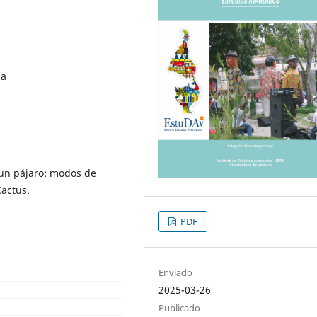
ca
 un pájaro: modos de
Cactus.
PDF
Enviado
2025-03-26
Publicado