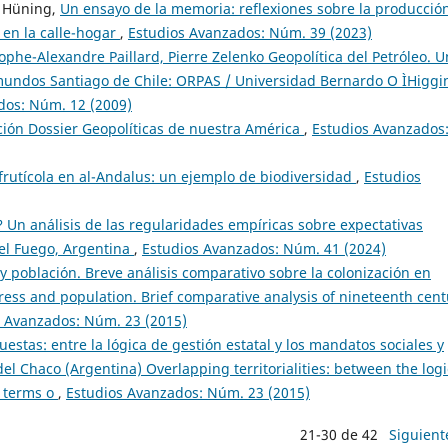
a Hüning,
Un ensayo de la memoria: reflexiones sobre la producció
 en la calle-hogar
,
Estudios Avanzados: Núm. 39 (2023)
ophe-Alexandre Paillard, Pierre Zelenko Geopolítica del Petróleo. U
undos Santiago de Chile: ORPAS / Universidad Bernardo O ÌHiggi
dos: Núm. 12 (2009)
ción Dossier Geopolíticas de nuestra América
,
Estudios Avanzados
frutícola en al-Andalus: un ejemplo de biodiversidad
,
Estudios
Un análisis de las regularidades empíricas sobre expectativas
 del Fuego, Argentina
,
Estudios Avanzados: Núm. 41 (2024)
y población. Breve análisis comparativo sobre la colonización en
gress and population. Brief comparative analysis of nineteenth cent
s Avanzados: Núm. 23 (2015)
uestas: entre la lógica de gestión estatal y los mandatos sociales y
l Chaco (Argentina) Overlapping territorialities: between the logi
l terms o
,
Estudios Avanzados: Núm. 23 (2015)
21-30 de 42
Siguient