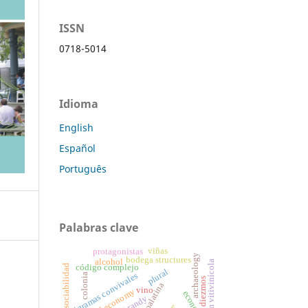
ISSN
0718-5014
Idioma
English
Español
Português
Palabras clave
viñas
protagonistas
archaeology
bodega structures
alcohol
boom vitivinícola
sociabilidad
código complejo
plural
epigramas convivales
colonia
diezmos
vino
colonial economy
economía
brandy