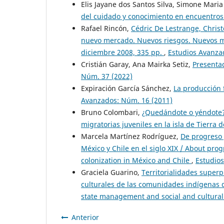
Elis Jayane dos Santos Silva, Simone Mari
del cuidado y conocimiento en encuentros
Rafael Rincón,
Cédric De Lestrange, Christ
nuevo mercado. Nuevos riesgos. Nuevos m
diciembre 2008, 335 pp.
,
Estudios Avanza
Cristián Garay, Ana Mairka Setiz,
Presenta
Núm. 37 (2022)
Expiración García Sánchez,
La producción 
Avanzados: Núm. 16 (2011)
Bruno Colombari,
¿Quedándote o yéndote? 
migratorias juveniles en la isla de Tierra
Marcela Martínez Rodríguez,
De progreso 
México y Chile en el siglo XIX / About pro
colonization in México and Chile
,
Estudio
Graciela Guarino,
Territorialidades superp
culturales de las comunidades indígenas de
state management and social and cultura
Anterior