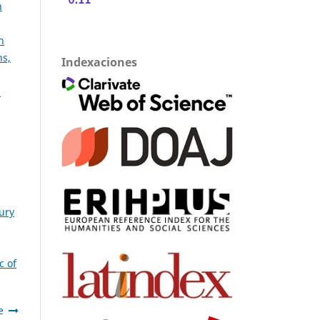
n
n
ns,
Indexaciones
:
ury
c of
e