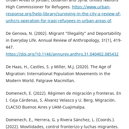
High Commissioner for Refugees.
https://www.urban-
response.org/help-library/surviving-in-the-city-a-review-of-
unhcrs-operation-for-iraqi-refugees-in-urban-areas-of
.
De Genova, N. (2002). Migrant “Illegality” and Deportability
in Everyday Life. Annual Review of Anthropology, 31(1), 419-
447.
https://doi.org/10.1146/annurev.anthro.31.040402.085432
De Haas, H., Castles, S. y Miller, M.J. (2020). The Age of
Migration: International Population Movements in the
Modern World. Palgrave Macmillan.
Domenech, E. (2022). Régimen de migración y fronteras. En
I. Ceja Cárdenas, S. Álvarez Velasco y U. Berg. Migración.
CLACSO Buenos Aires y UAM-Cuajimalpa.
Domenech, E., Herrera, G. y Rivera Sánchez, L. (Coords.).
(2022). Movilidades, control fronterizo y luchas migrantes.