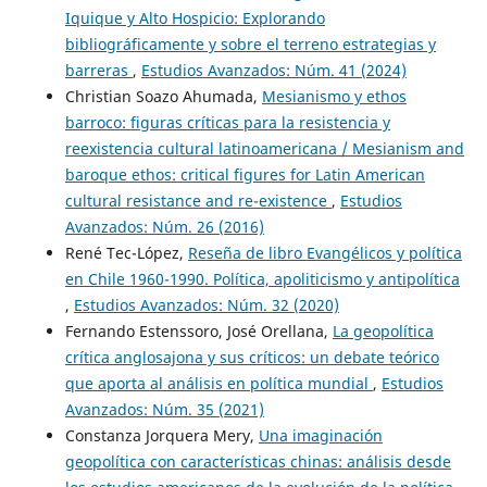
Iquique y Alto Hospicio: Explorando
bibliográficamente y sobre el terreno estrategias y
barreras
,
Estudios Avanzados: Núm. 41 (2024)
Christian Soazo Ahumada,
Mesianismo y ethos
barroco: figuras críticas para la resistencia y
reexistencia cultural latinoamericana / Mesianism and
baroque ethos: critical figures for Latin American
cultural resistance and re-existence
,
Estudios
Avanzados: Núm. 26 (2016)
René Tec-López,
Reseña de libro Evangélicos y política
en Chile 1960-1990. Política, apoliticismo y antipolítica
,
Estudios Avanzados: Núm. 32 (2020)
Fernando Estenssoro, José Orellana,
La geopolítica
crítica anglosajona y sus críticos: un debate teórico
que aporta al análisis en política mundial
,
Estudios
Avanzados: Núm. 35 (2021)
Constanza Jorquera Mery,
Una imaginación
geopolítica con características chinas: análisis desde