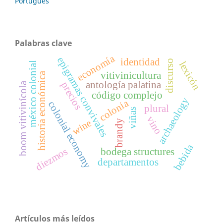
Português
Palabras clave
economía
epigramas convivales
identidad
discurso
lexicón
méxico colonial
vitivinicultura
historia económica
antología palatina
precios
boom vitivinícola
código complejo
archaeology
colonia
colonial economy
plural
viñas
vino
wine
brandy
bebida
diezmos
bodega structures
departamentos
Artículos más leídos