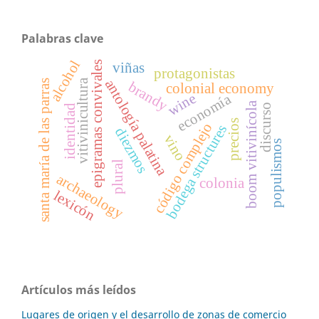
Palabras clave
alcohol
epigramas convivales
viñas
protagonistas
vitivinicultura
antología palatina
santa maría de las parras
brandy
colonial economy
wine
economía
boom vitivinícola
discurso
identidad
precios
código complejo
bodega structures
diezmos
vino
populismos
plural
archaeology
colonia
lexicón
Artículos más leídos
Lugares de origen y el desarrollo de zonas de comercio