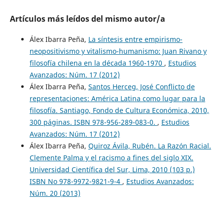
Artículos más leídos del mismo autor/a
Álex Ibarra Peña,
La síntesis entre empirismo-
neopositivismo y vitalismo-humanismo: Juan Rivano y
filosofía chilena en la década 1960-1970
,
Estudios
Avanzados: Núm. 17 (2012)
Álex Ibarra Peña,
Santos Herceg, José Conflicto de
representaciones: América Latina como lugar para la
filosofía. Santiago, Fondo de Cultura Económica, 2010,
300 páginas. ISBN 978-956-289-083-0.
,
Estudios
Avanzados: Núm. 17 (2012)
Álex Ibarra Peña,
Quiroz Ávila, Rubén. La Razón Racial.
Clemente Palma y el racismo a fines del siglo XIX.
Universidad Científica del Sur, Lima, 2010 (103 p.)
ISBN No 978-9972-9821-9-4
,
Estudios Avanzados:
Núm. 20 (2013)