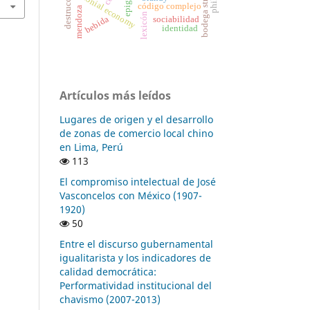
bodega structures
colonial economy
código complejo
mendoza
lexicón
bebida
sociabilidad
identidad
Artículos más leídos
Lugares de origen y el desarrollo
de zonas de comercio local chino
en Lima, Perú
113
El compromiso intelectual de José
Vasconcelos con México (1907-
1920)
50
Entre el discurso gubernamental
igualitarista y los indicadores de
calidad democrática:
Performatividad institucional del
chavismo (2007-2013)