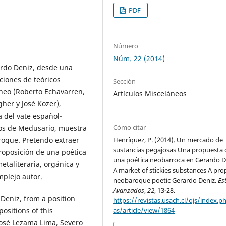
PDF
Número
Núm. 22 (2014)
ardo Deniz, desde una
ciones de teóricos
Sección
eo (Roberto Echavarren,
Artículos Misceláneos
her y José Kozer),
a del vate español-
Cómo citar
dos de Medusario, muestra
oque. Pretendo extraer
Henríquez, P. (2014). Un mercado de
sustancias pegajosas Una propuesta 
roposición de una poética
una poética neobarroca en Gerardo De
taliteraria, orgánica y
A market of stickies substances A pr
mplejo autor.
neobaroque poetic Gerardo Deniz.
Es
Avanzados
,
22
, 13-28.
o Deniz, from a position
https://revistas.usach.cl/ojs/index.p
ositions of this
as/article/view/1864
osé Lezama Lima, Severo