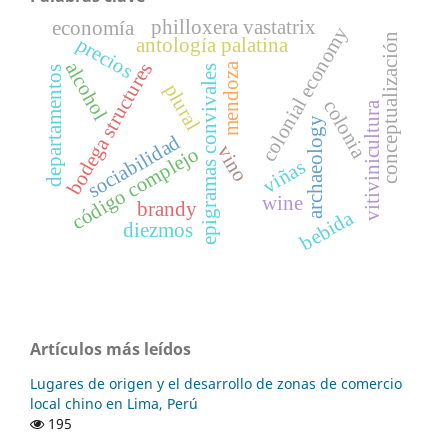
philloxera vastatrix
economía
colonial economy
conceptualización
precios
antología palatina
alcohol
bodega structures
mendoza
epigramas convivales
departamentos
plural
colonia
vitivinicultura
archaeology
sociabilidad
vino
código complejo
viñas
wine
brandy
bebida
diezmos
Artículos más leídos
Lugares de origen y el desarrollo de zonas de comercio
local chino en Lima, Perú
195