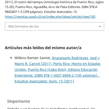
2011), El rostro del tiempo (Antología histórica de Puerto Rico, siglos
15-20), Puerto Rico, Aguadilla, Arco de Plata Editores. ISBN 978-0-
9842407-1-5 (299 páginas).
Estudios Avanzados
,
15
.
https://revistas.usach.cl/ojs/index.php/ideas/article/view/183
Más formatos de cita
Artículos más leídos del mismo autor/a
Wilkins Román Samot,
Anazagasty Rodríguez, José y
Mario R. Cancel (2011), Porto Rico: Hecho en Estados
Unidos, Puerto Rico (Cabo Rojo), Editora Educación
Emergente. ISBN 978-1-4507-6094-2 (145 páginas).
,
Estudios Avanzados: Núm. 15 (2011)
Importante
Debido a un hackeo de la plataforma institucional, los