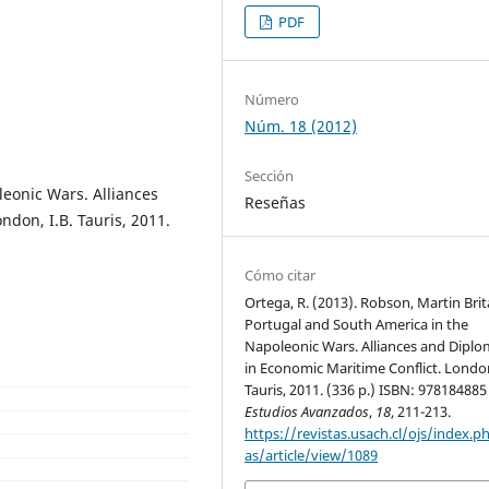
PDF
Número
Núm. 18 (2012)
Sección
leonic Wars. Alliances
Reseñas
don, I.B. Tauris, 2011.
Cómo citar
Ortega, R. (2013). Robson, Martin Brit
Portugal and South America in the
Napoleonic Wars. Alliances and Dipl
in Economic Maritime Conflict. London
Tauris, 2011. (336 p.) ISBN: 978184885
Estudios Avanzados
,
18
, 211-213.
https://revistas.usach.cl/ojs/index.p
as/article/view/1089