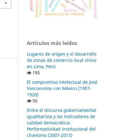
historia económica
méxico colonial
bodega structures
colonia
populismos
diezmos
bebida
vino
discurso
destrucción de viñedos
Artículos más leídos
Lugares de origen y el desarrollo
de zonas de comercio local chino
en Lima, Perú
195
El compromiso intelectual de José
Vasconcelos con México (1907-
1920)
50
Entre el discurso gubernamental
igualitarista y los indicadores de
calidad democrática:
Performatividad institucional del
chavismo (2007-2013)