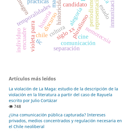
representación
inmunización
masa
historicidad
imagen
prácticas
periodismo
candidato
temporalidades
estado
alegoría
historia
discurso
pluralismo
violeta parra
cultura
nemotecnia
siglo xx
encuadre
individuo
chile
cine
tic
comunicación
separación
Artículos más leídos
La violación de La Maga: estudio de la descripción de la
violación en la literatura a partir del caso de Rayuela
escrito por Julio Cortázar
748
¿Una comunicación pública capturada? Intereses
privados, medios concentrados y regulación necesaria en
el Chile neoliberal