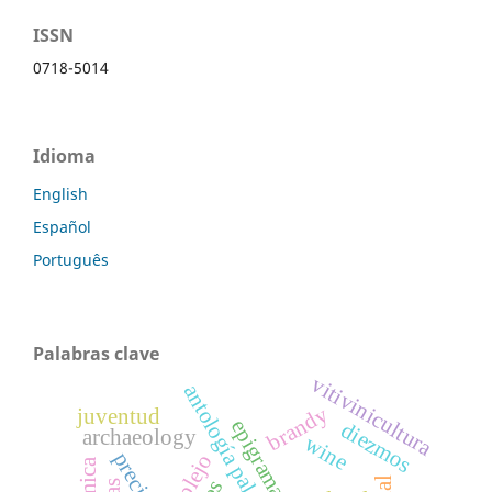
ISSN
0718-5014
Idioma
English
Español
Português
Palabras clave
vitivinicultura
antología palatina
brandy
juventud
diezmos
archaeology
wine
precios