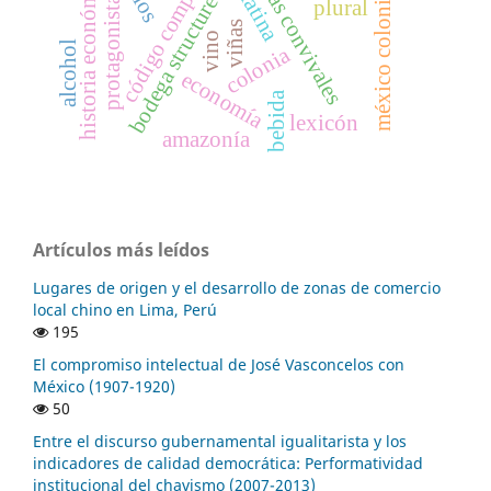
epigramas convivales
código complejo
historia económica
méxico colonial
bodega structures
protagonistas
plural
viñas
vino
alcohol
colonia
economía
bebida
lexicón
amazonía
Artículos más leídos
Lugares de origen y el desarrollo de zonas de comercio
local chino en Lima, Perú
195
El compromiso intelectual de José Vasconcelos con
México (1907-1920)
50
Entre el discurso gubernamental igualitarista y los
indicadores de calidad democrática: Performatividad
institucional del chavismo (2007-2013)