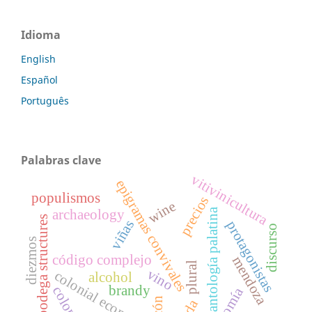
Idioma
English
Español
Português
Palabras clave
vitivinicultura
epigramas convivales
populismos
precios
wine
antología palatina
archaeology
bodega structures
viñas
protagonistas
discurso
diezmos
código complejo
mendoza
plural
vino
colonial economy
alcohol
brandy
colonia