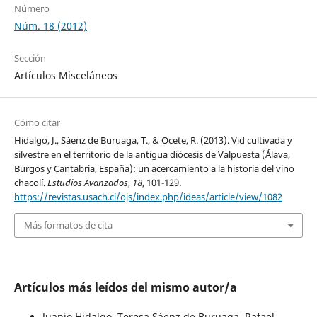
Número
Núm. 18 (2012)
Sección
Artículos Misceláneos
Cómo citar
Hidalgo, J., Sáenz de Buruaga, T., & Ocete, R. (2013). Vid cultivada y
silvestre en el territorio de la antigua diócesis de Valpuesta (Álava,
Burgos y Cantabria, España): un acercamiento a la historia del vino
chacolí.
Estudios Avanzados
,
18
, 101-129.
https://revistas.usach.cl/ojs/index.php/ideas/article/view/1082
Más formatos de cita
Artículos más leídos del mismo autor/a
Juanjo Hidalgo, Teresa Sáenz de Buruaga, Rafael