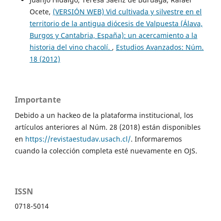
Ocete,
(VERSIÓN WEB) Vid cultivada y silvestre en el
territorio de la antigua diócesis de Valpuesta (Álava,
Burgos y Cantabria, España): un acercamiento a la
historia del vino chacolí.
,
Estudios Avanzados: Núm.
18 (2012)
Importante
Debido a un hackeo de la plataforma institucional, los
artículos anteriores al Núm. 28 (2018) están disponibles
en
https://revistaestudav.usach.cl/
. Informaremos
cuando la colección completa esté nuevamente en OJS.
ISSN
0718-5014