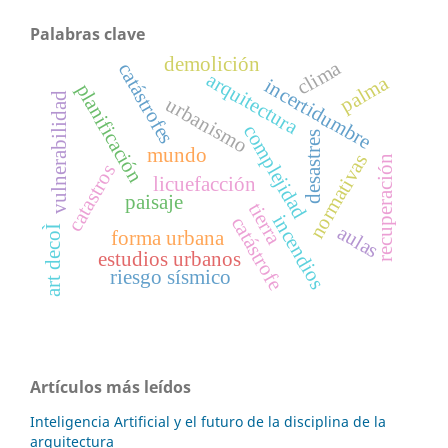
Palabras clave
demolición
clima
catástrofes
arquitectura
palma
incertidumbre
planificación
vulnerabilidad
urbanismo
complejidad
desastres
mundo
normativas
recuperación
catastros
licuefacción
paisaje
tierra
incendios
catástrofe
aulas
art decoÌ
forma urbana
estudios urbanos
riesgo sísmico
Artículos más leídos
Inteligencia Artificial y el futuro de la disciplina de la
arquitectura