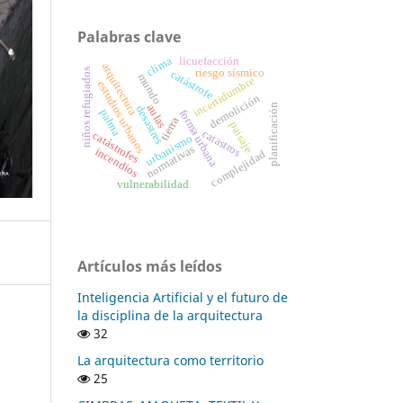
Palabras clave
clima
licuefacción
arquitectura
niños refugiados
riesgo sísmico
catástrofe
mundo
incertidumbre
estudios urbanos
demolición
planificación
aulas
desastres
palma
forma urbana
tierra
paisaje
catastros
catástrofes
urbanismo
normativas
incendios
complejidad
vulnerabilidad
Artículos más leídos
Inteligencia Artificial y el futuro de
la disciplina de la arquitectura
32
La arquitectura como territorio
25