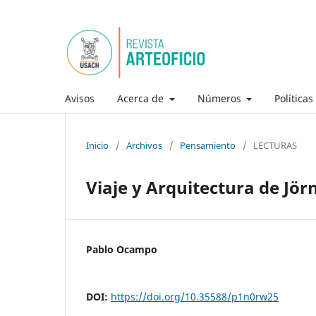
Avisos
Acerca de
Números
Política
Inicio
/
Archivos
/
Pensamiento
/
LECTURAS
Viaje y Arquitectura de Jör
Pablo Ocampo
DOI:
https://doi.org/10.35588/p1n0rw25