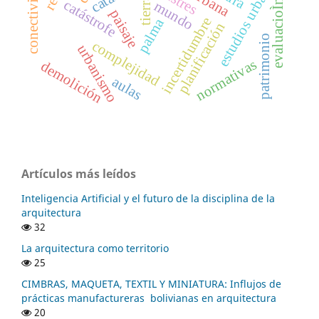
estudios urbanos
conectividad
tierra
catástrofe
evaluacioÌn
mundo
paisaje
incertidumbre
palma
planificación
patrimonio
complejidad
urbanismo
normativas
demolición
aulas
Artículos más leídos
Inteligencia Artificial y el futuro de la disciplina de la
arquitectura
32
La arquitectura como territorio
25
CIMBRAS, MAQUETA, TEXTIL Y MINIATURA: Influjos de
prácticas manufactureras bolivianas en arquitectura
20