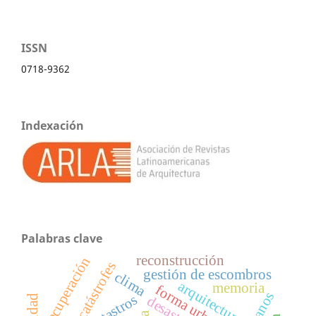
ISSN
0718-9362
Indexación
Palabras clave
reconstrucción
recuperación
catástrofes
gestión de escombros
clima
arquitectura
memoria
forma urbana
catastros
desastres