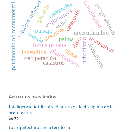
estudios urbanos
complejidad
catástrofes
patrimonio no monumental
riesgo sísmico
pasarela
arquitectura
catástrofe
aulas
desastres
paisaje
incertidumbre
mundo
tierra
normativas
palma
urbanismo
demolición
forma urbana
planificación
clima
incendios
recuperación
catastros
Artículos más leídos
Inteligencia Artificial y el futuro de la disciplina de la
arquitectura
32
La arquitectura como territorio