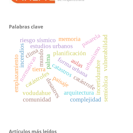
Palabras clave
pasarela
vulnerabilidad
memoria
riesgo sísmico
estudios urbanos
incendios
urbanismo
clima
mundo
planificación
palma
emplazamiento
normativas
forma urbana
aulas
incertidumbre
catastros
tierra
catástrofes
catástrofe
paisaje
semioÌtica
desastres
arquitectura
vodudahue
comunidad
complejidad
Artículos más leídos