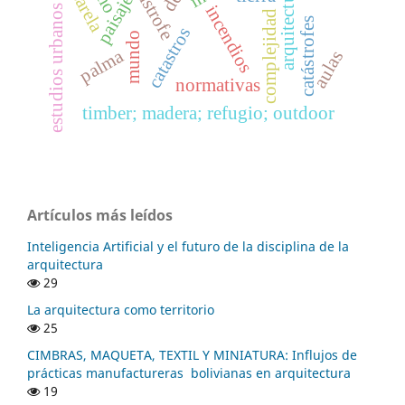
catástrofe
pasarela
arquitectura
paisaje
incendios
estudios urbanos
complejidad
catástrofes
catastros
mundo
palma
aulas
normativas
timber; madera; refugio; outdoor
Artículos más leídos
Inteligencia Artificial y el futuro de la disciplina de la
arquitectura
29
La arquitectura como territorio
25
CIMBRAS, MAQUETA, TEXTIL Y MINIATURA: Influjos de
prácticas manufactureras bolivianas en arquitectura
19