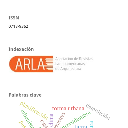
ISSN
0718-9362
Indexación
Palabras clave
planificación
demolición
forma urbana
urbanismo
incertidumbre
desastres
clima
tierra