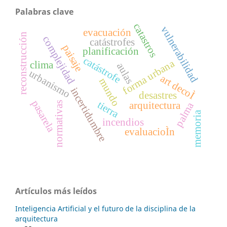
Palabras clave
catastros
vulnerabilidad
evacuación
reconstrucción
complejidad
catástrofes
paisaje
planificación
catástrofe
forma urbana
clima
aulas
urbanismo
art decoÌ
mundo
incertidumbre
desastres
pasarela
tierra
normativas
arquitectura
palma
memoria
incendios
evaluacioÌn
Artículos más leídos
Inteligencia Artificial y el futuro de la disciplina de la
arquitectura