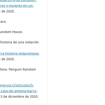
res-y-mujeres-en-un-
e de 2020.
uara.
 Random House.
 historia de una violación
ra-historia-violacionque-
e de 2020.
celona: Penguin Random
erencia.cl/articulos/5-
-caso-de-antonia-barra-
13 de diciembre de 2020.