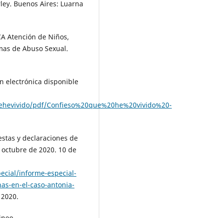
ley. Buenos Aires: Luarna
A Atención de Niños,
imas de Abuso Sexual.
ón electrónica disponible
quehevivido/pdf/Confieso%20que%20he%20vivido%20-
uestas y declaraciones de
 octubre de 2020. 10 de
cial/informe-especial-
as-en-el-caso-antonia-
 2020.
ineo.