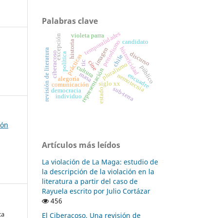
Palabras clave
temporalidades
violeta parra
excepción
periodismo
candidato
historia
historicidad
imagen
revisión de literatura
ciberacoso
discurso
política
prácticas
chile
cine
tic
pluralismo
cultura
público
representación
masa
encuadre
nemotecnia
alegoría
siglo xx
comunicación
sub-terra
estado
democracia
individuo
ión
Artículos más leídos
La violación de La Maga: estudio de
la descripción de la violación en la
literatura a partir del caso de
Rayuela escrito por Julio Cortázar
456
ca
El Ciberacoso. Una revisión de