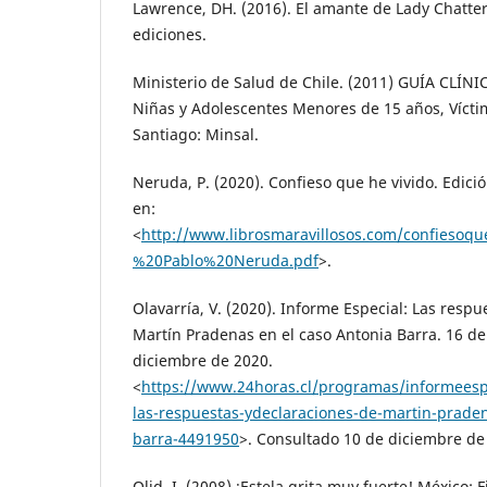
Lawrence, DH. (2016). El amante de Lady Chatter
ediciones.
Ministerio de Salud de Chile. (2011) GUÍA CLÍNIC
Niñas y Adolescentes Menores de 15 años, Víct
Santiago: Minsal.
Neruda, P. (2020). Confieso que he vivido. Edici
en:
<
http://www.librosmaravillosos.com/confieso
%20Pablo%20Neruda.pdf
>.
Olavarría, V. (2020). Informe Especial: Las resp
Martín Pradenas en el caso Antonia Barra. 16 de
diciembre de 2020.
<
https://www.24horas.cl/programas/informeespe
las-respuestas-ydeclaraciones-de-martin-praden
barra-4491950
>. Consultado 10 de diciembre de
Olid, I. (2008) ¡Estela grita muy fuerte! México: F