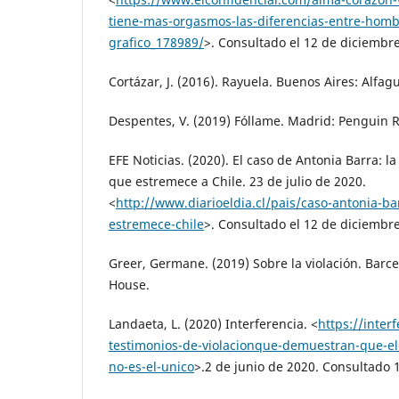
tiene-mas-orgasmos-las-diferencias-entre-homb
grafico_178989/
>. Consultado el 12 de diciembr
Cortázar, J. (2016). Rayuela. Buenos Aires: Alfag
Despentes, V. (2019) Fóllame. Madrid: Penguin
EFE Noticias. (2020). El caso de Antonia Barra: la
que estremece a Chile. 23 de julio de 2020.
<
http://www.diarioeldia.cl/pais/caso-antonia-bar
estremece-chile
>. Consultado el 12 de diciembr
Greer, Germane. (2019) Sobre la violación. Bar
House.
Landaeta, L. (2020) Interferencia. <
https://interf
testimonios-de-violacionque-demuestran-que-el
no-es-el-unico
>.2 de junio de 2020. Consultado 