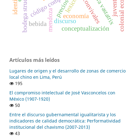
philloxera vastatrix
colonial economy
bodega structures
identidad
código complejo
juventud
lexicón
precios
mendoza
economía
discurso
bebida
conceptualización
Artículos más leídos
Lugares de origen y el desarrollo de zonas de comercio
local chino en Lima, Perú
195
El compromiso intelectual de José Vasconcelos con
México (1907-1920)
50
Entre el discurso gubernamental igualitarista y los
indicadores de calidad democrática: Performatividad
institucional del chavismo (2007-2013)
43