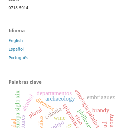
0718-5014
Idioma
English
Español
Português
Palabras clave
antología palatina
departamentos
europa siglo xix
alcohol
embriaguez
archaeology
diezmos
epigramas convivales
colonia
plural
brandy
vino
wine
viñas