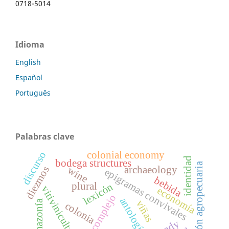
0718-5014
Idioma
English
Español
Português
Palabras clave
colonial economy
discurso
identidad
bodega structures
producción agropecuaria
archaeology
diezmos
wine
epigramas convivales
bebida
plural
lexicón
vitivinicultura
economía
código complejo
amazonía
viñas
colonia