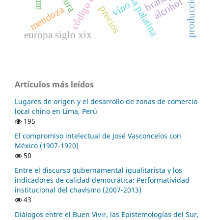
antología palatina
brandy
alcohol
vino
precios
mendoza
europa siglo xix
Artículos más leídos
Lugares de origen y el desarrollo de zonas de comercio
local chino en Lima, Perú
195
El compromiso intelectual de José Vasconcelos con
México (1907-1920)
50
Entre el discurso gubernamental igualitarista y los
indicadores de calidad democrática: Performatividad
institucional del chavismo (2007-2013)
43
Diálogos entre el Buen Vivir, las Epistemologías del Sur,