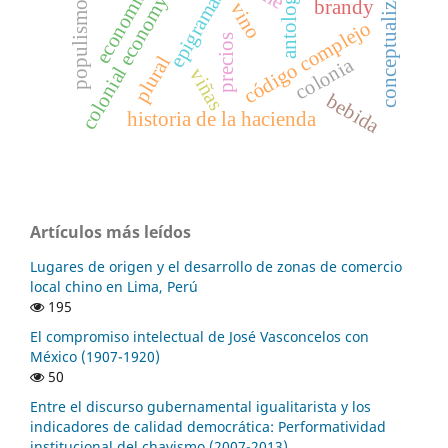
conceptualización
economía
colonial economy
populismos
brandy
vino
código complejo
precios
plural
colonia
viñas
bebida
historia de la hacienda
Artículos más leídos
Lugares de origen y el desarrollo de zonas de comercio
local chino en Lima, Perú
195
El compromiso intelectual de José Vasconcelos con
México (1907-1920)
50
Entre el discurso gubernamental igualitarista y los
indicadores de calidad democrática: Performatividad
institucional del chavismo (2007-2013)