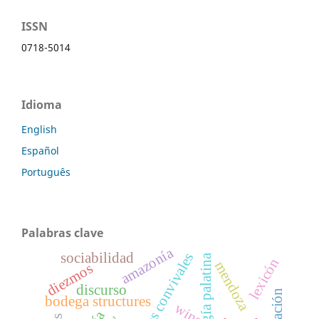
ISSN
0718-5014
Idioma
English
Español
Português
Palabras clave
amazonía
sociabilidad
epigramas convivales
antología palatina
lexicón
mendoza
diezmos
discurso
bodega structures
wine