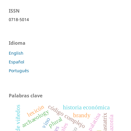
ISSN
0718-5014
Idioma
English
Español
Português
Palabras clave
código complejo
lexicón
historia económica
archaeology
brandy
amazonía
plural
vino