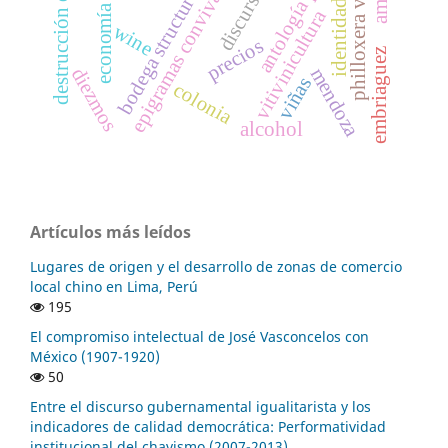
destrucción de viñedos
antología palatina
philloxera vastatrix
epigramas convivales
bodega structures
discurso
identidad
economía
vitivinicultura
wine
precios
embriaguez
mendoza
diezmos
viñas
colonia
alcohol
Artículos más leídos
Lugares de origen y el desarrollo de zonas de comercio
local chino en Lima, Perú
195
El compromiso intelectual de José Vasconcelos con
México (1907-1920)
50
Entre el discurso gubernamental igualitarista y los
indicadores de calidad democrática: Performatividad
institucional del chavismo (2007-2013)