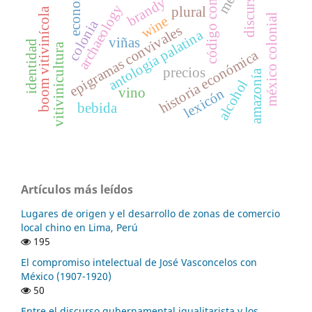
código complejo
economía
discurso
brandy
archaeology
plural
boom vitivinícola
méxico colonial
wine
colonia
epigramas convivales
antología palatina
viñas
identidad
vitivinicultura
historia económica
precios
amazonía
alcohol
vino
lexicón
bebida
Artículos más leídos
Lugares de origen y el desarrollo de zonas de comercio
local chino en Lima, Perú
195
El compromiso intelectual de José Vasconcelos con
México (1907-1920)
50
Entre el discurso gubernamental igualitarista y los