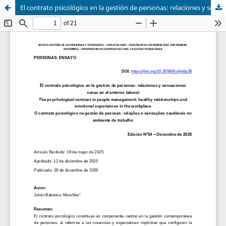
El contrato psicológico en la gestión de personas: relaciones y sensaciones sanas en el entorno laboral