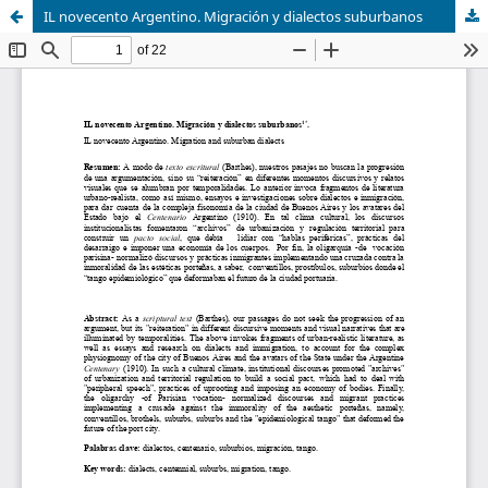
IL novecento Argentino. Migración y dialectos suburbanos