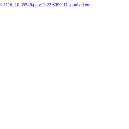
23.
DOI: 10.35588/pa.v13i22.6090.
Disponível em: