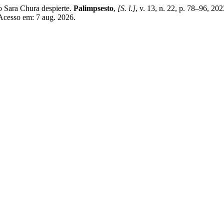
o Sara Chura despierte.
Palimpsesto
,
[S. l.]
, v. 13, n. 22, p. 78–96, 20
 Acesso em: 7 aug. 2026.