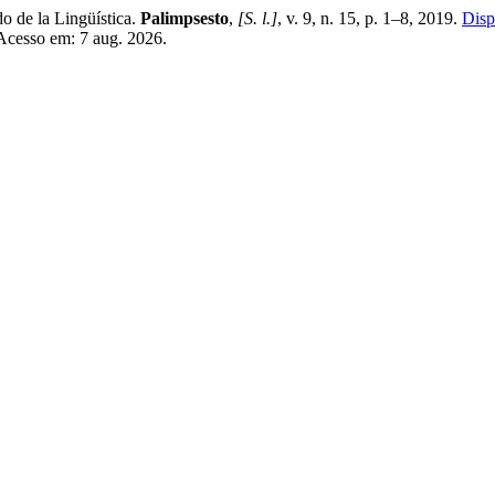
o de la Lingüística.
Palimpsesto
,
[S. l.]
, v. 9, n. 15, p. 1–8, 2019.
Disp
 Acesso em: 7 aug. 2026.