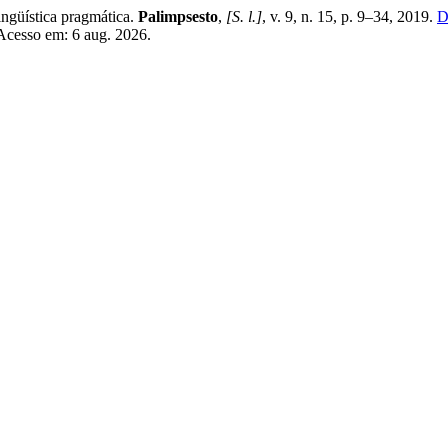
ingüística pragmática.
Palimpsesto
,
[S. l.]
, v. 9, n. 15, p. 9–34, 2019.
D
 Acesso em: 6 aug. 2026.