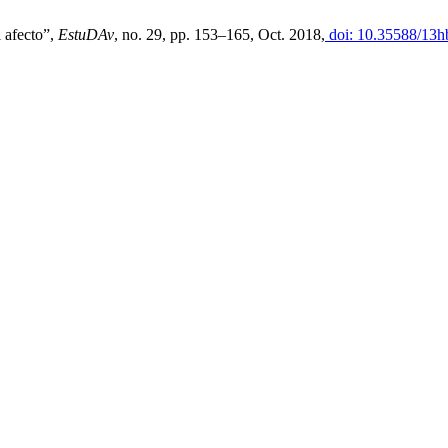
l afecto”,
EstuDAv
, no. 29, pp. 153–165, Oct. 2018,
doi: 10.35588/13h