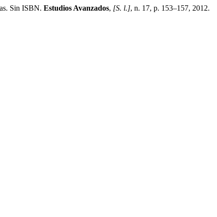
nas. Sin ISBN.
Estudios Avanzados
,
[S. l.]
, n. 17, p. 153–157, 2012.