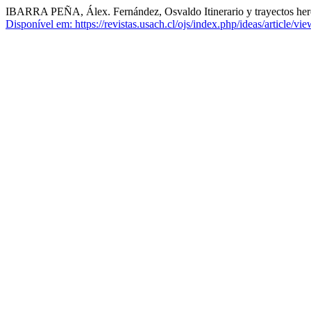
IBARRA PEÑA, Álex. Fernández, Osvaldo Itinerario y trayectos heré
Disponível em: https://revistas.usach.cl/ojs/index.php/ideas/article/vi