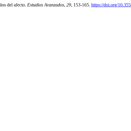
ios del afecto.
Estudios Avanzados
,
29
, 153-165.
https://doi.org/10.3