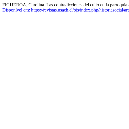
FIGUEROA, Carolina. Las contradicciones del culto en la parroquia 
Disponível em: https://revistas.usach.cl/ojs/index.php/historiasocial/ar