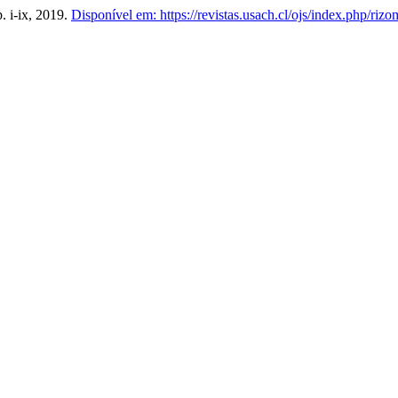
 p. i-ix, 2019.
Disponível em: https://revistas.usach.cl/ojs/index.php/rizo