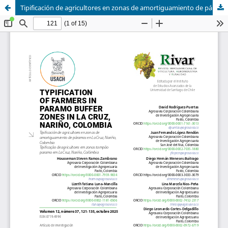
Tipificación de agricultores en zonas de amortiguamiento de páramos en La Cruz, Nariño, Colombia