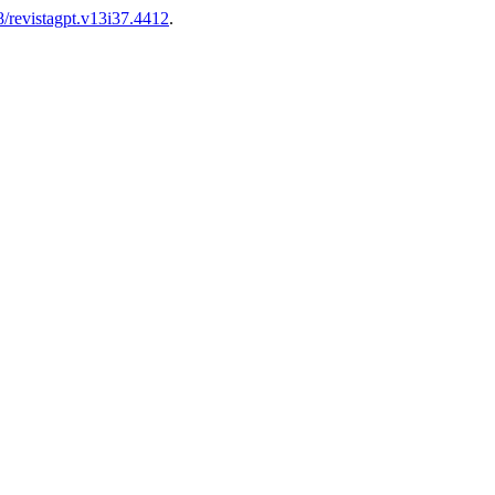
8/revistagpt.v13i37.4412
.