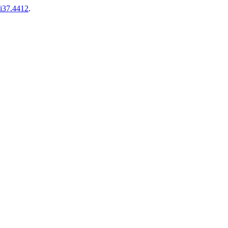
3i37.4412
.