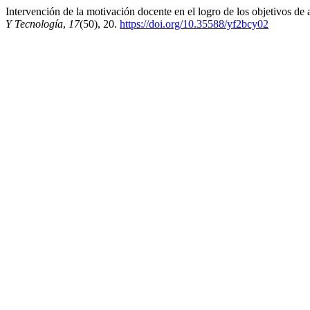
Intervención de la motivación docente en el logro de los objetivos de
Y Tecnología
,
17
(50), 20.
https://doi.org/10.35588/yf2bcy02