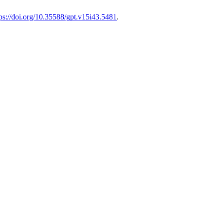
tps://doi.org/10.35588/gpt.v15i43.5481
.