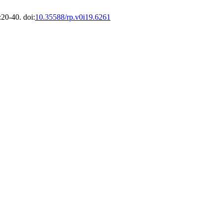
:20-40. doi:
10.35588/rp.v0i19.6261