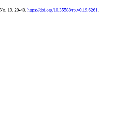
 No. 19, 20-40.
https://doi.org/10.35588/rp.v0i19.6261
.