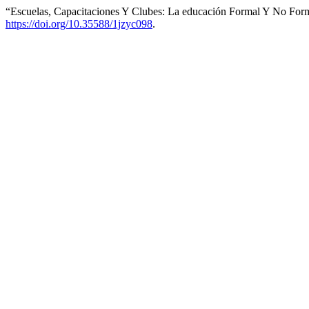
“Escuelas, Capacitaciones Y Clubes: La educación Formal Y No For
https://doi.org/10.35588/1jzyc098
.